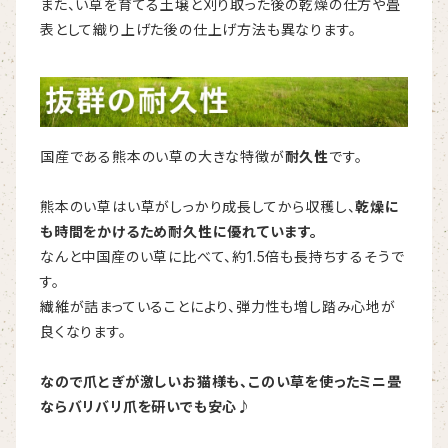
また、い草を育てる土壌と刈り取った後の乾燥の仕方や畳
表として織り上げた後の仕上げ方法も異なります。
国産である熊本のい草の大きな特徴が
耐久性
です。
熊本のい草はい草がしっかり成長してから収穫し、
乾燥に
も時間をかけるため耐久性に優れています。
なんと中国産のい草に比べて、約1.5倍も長持ちするそうで
す。
繊維が詰まっていることにより、弾力性も増し踏み心地が
良くなります。
なので爪とぎが激しいお猫様も、このい草を使ったミニ畳
ならバリバリ爪を研いでも安心♪