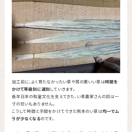
加工前に、よく育たなかったい草や質の悪いい草は
時間を
かけて等級別に
選別
していきます。
長年日本の和室文化を支えてきた、い草農家さんの目は一
寸の狂いもありません。
こうして時間と手間をかけてできた熊本のい草は
均一でム
ラが少なくなる
のです。