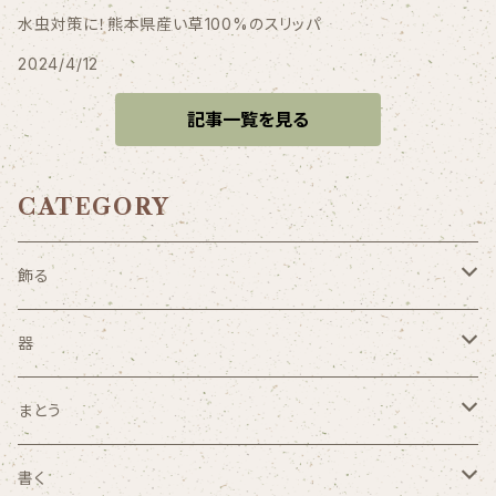
水虫対策に！熊本県産い草100%のスリッパ
2024/4/12
記事一覧を見る
CATEGORY
飾る
照明
器
アート・オブジェ
皿・茶碗・プレート
まとう
小物
鍋・やかん
アクセサリー
書く