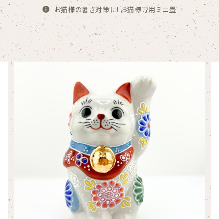
お猫様の暑さ対策に！お猫様専用ミニ畳