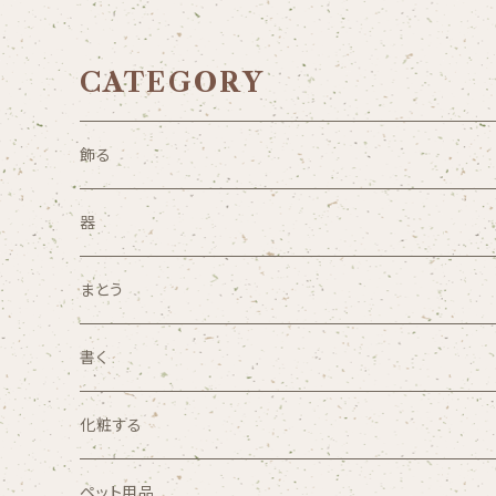
CATEGORY
飾る
照明
器
アート・オブジェ
皿・茶碗・プレート
まとう
小物
鍋・やかん
アクセサリー
書く
花器
グラス・コップ・湯呑み
ペン・万年筆
化粧する
メイクブラシ
ペット用品