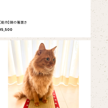
【能作】錫の箸置き
¥5,500