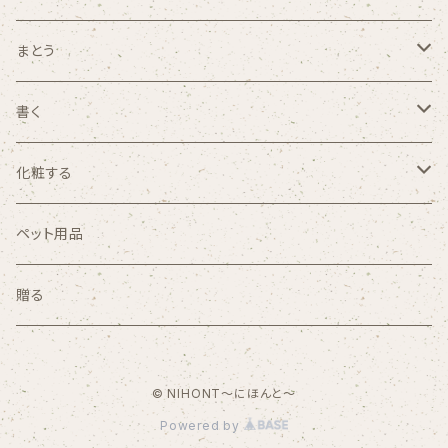
アート・オブジェ
皿・茶碗・プレート
まとう
小物
鍋・やかん
アクセサリー
書く
花器
グラス・コップ・湯呑み
ペン・万年筆
化粧する
メイクブラシ
ペット用品
贈る
© NIHONT〜にほんと〜
Powered by