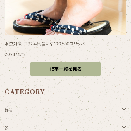
水虫対策に！熊本県産い草100%のスリッパ
2024/4/12
記事一覧を見る
CATEGORY
飾る
照明
器